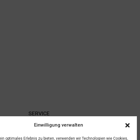
SERVICE
Einwilligung verwalten
Kontakt
Häufige Fragen (FAQ)
ein optimales Erlebnis zu bieten, verwenden wir Technologien wie Cookies,