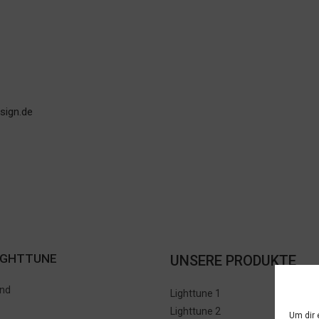
sign.de
IGHTTUNE
UNSERE PRODUKTE
ind
Lighttune 1
Lighttune 2
Um dir 