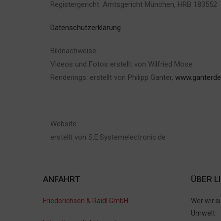
Registergericht: Amtsgericht München, HRB 183552
Datenschutzerklärung
Bildnachweise:
Videos und Fotos erstellt von Wilfried Mose
Renderings: erstellt von Philipp Ganter,
www.ganterde
Website:
erstellt von S.E.Systemelectronic.de
ANFAHRT
ÜBER L
Friederichsen & Raidl GmbH
Wer wir s
Umwelt