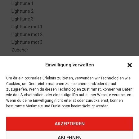
Lighttune 1
Lighttune 2
Lighttune 3
Lighttune mot 1
Lighttune mot 2
Lighttune mot 3
Zubehör
Einwilligung verwalten
SERVICE
Um dir ein optimales Erlebnis zu bieten, verwenden wir Technologien wie
Cookies, um Geräteinformationen zu speichern und/oder darauf
Kontakt
zuzugreifen. Wenn du diesen Technologien zustimmst, können wir Daten
Häufige Fragen (FAQ)
wie das Surfverhalten oder eindeutige IDs auf dieser Website verarbeiten.
Wenn du deine Einwilligung nicht erteilst oder zurückziehst, können
Partner werden
bestimmte Merkmale und Funktionen beeinträchtigt werden.
Händler finden
Impressum
AKZEPTIEREN
Cookie-Richtlinie (EU)
AGB
ABLEHNEN