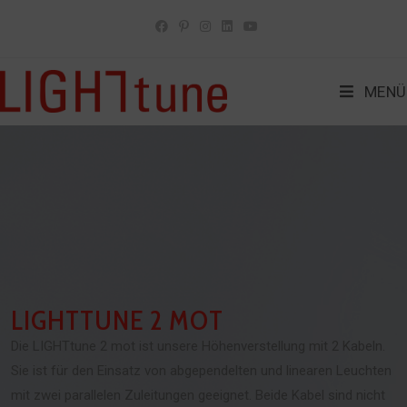
MENÜ
LIGHTTUNE 2 MOT
Die LIGHTtune 2 mot ist unsere Höhenverstellung mit 2 Kabeln.
Sie ist für den Einsatz von abgependelten und linearen Leuchten
mit zwei parallelen Zuleitungen geeignet. Beide Kabel sind nicht