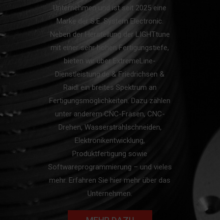
Unternehmen und ist seit 2025 eine
Marke der S.E. System Electronic.
Neben der Herstellung der LIGHTtune
mit einer sehr hohen Fertigungstiefe,
bieten wir über ExtremeLine-
Dienstleistung.de & Friedrichsen &
Raidl ein breites Spektrum an
Fertigungsmöglichkeiten. Dazu zählen
unter anderem CNC-Fräsen, CNC-
Drehen, Wasserstrahlschneiden,
Elektronikentwicklung,
Produktfertigung sowie
Softwareprogrammierung – und vieles
mehr. Erfahren Sie hier mehr über das
Unternehmen.